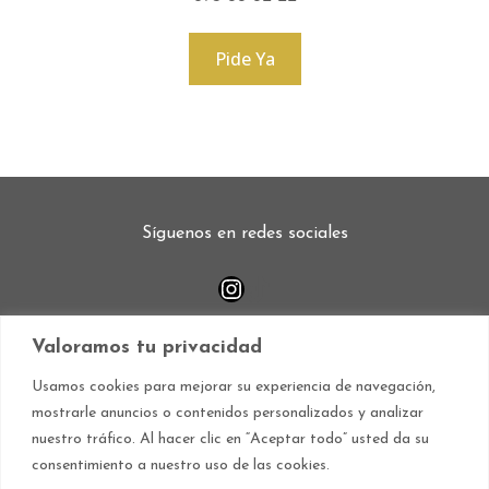
Pide Ya
Síguenos en redes sociales
Instagram
TikTok
Valoramos tu privacidad
Aviso legal
Declaración de accesibilidad
Usamos cookies para mejorar su experiencia de navegación,
mostrarle anuncios o contenidos personalizados y analizar
nuestro tráfico. Al hacer clic en “Aceptar todo” usted da su
Política de cookies
Política de privacidad
consentimiento a nuestro uso de las cookies.